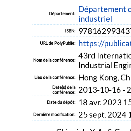
Département d
Département:
industriel
97816299343
ISBN:
https://public
URL de PolyPublie:
43rd Internat
Nom de la conférence:
Industrial Eng
Hong Kong, Ch
Lieu de la conférence:
Date(s) de la
2013-10-16 - 
conférence:
18 avr. 2023 1
Date du dépôt:
25 sept. 2024 
Dernière modification: