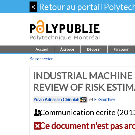
<
Retour au portail Polyte
Accueil
À propos
Déposer
Parcourir
Se connecter
INDUSTRIAL MACHINE R
REVIEW OF RISK ESTI
Yuvin Adnarain Chinniah
et
F. Gauthier
Communication écrite (201
Ce document n'est pas ar