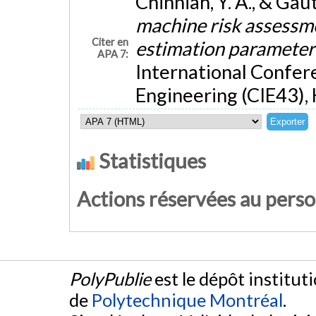
Chinniah, Y. A., & Gau
machine risk assessmen
Citer en
estimation paramete
APA 7:
International Confer
Engineering (CIE43),
Statistiques
Actions réservées au pers
PolyPublie
est le dépôt institut
de
Polytechnique Montréal
.