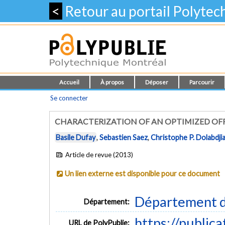
<
Retour au portail Polyte
Accueil
À propos
Déposer
Parcourir
Se connecter
CHARACTERIZATION OF AN OPTIMIZED O
Basile Dufay
,
Sebastien Saez
,
Christophe P. Dolabdji
Article de revue (2013)
Un lien externe est disponible pour ce document
Département d
Département:
https://public
URL de PolyPublie: