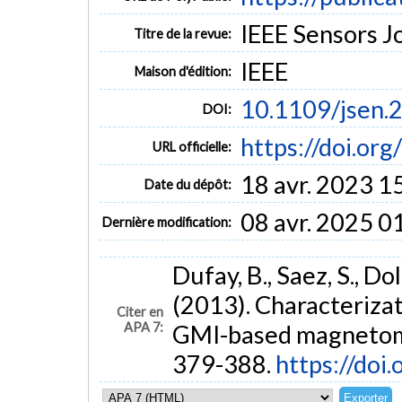
IEEE Sensors Jo
Titre de la revue:
IEEE
Maison d'édition:
10.1109/jsen.
DOI:
https://doi.or
URL officielle:
18 avr. 2023 1
Date du dépôt:
08 avr. 2025 0
Dernière modification:
Dufay, B., Saez, S., Dol
(2013). Characterizat
Citer en
APA 7:
GMI-based magnetom
379-388.
https://doi