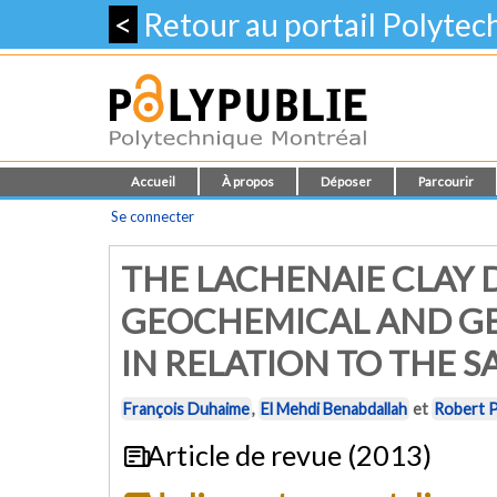
<
Retour au portail Polyte
Accueil
À propos
Déposer
Parcourir
Se connecter
THE LACHENAIE CLAY 
GEOCHEMICAL AND GE
IN RELATION TO THE 
François Duhaime
,
El Mehdi Benabdallah
et
Robert P
Article de revue (2013)