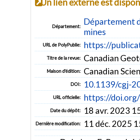
Un lien externe est dispo
Département de
Département:
mines
https://public
URL de PolyPublie:
Canadian Geotec
Titre de la revue:
Canadian Scien
Maison d'édition:
10.1139/cgj-2
DOI:
https://doi.or
URL officielle:
18 avr. 2023 1
Date du dépôt:
11 déc. 2025 1
Dernière modification: