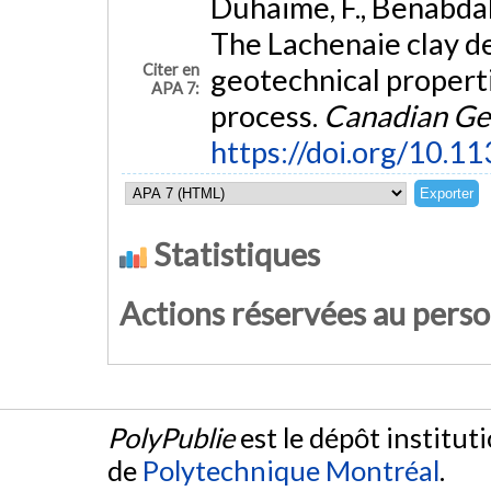
Duhaime, F., Benabdall
The Lachenaie clay d
Citer en
geotechnical propertie
APA 7:
process.
Canadian Geo
https://doi.org/10.1
Statistiques
Actions réservées au pers
PolyPublie
est le dépôt institut
de
Polytechnique Montréal
.