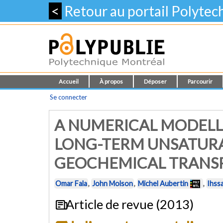
<
Retour au portail Polyte
Accueil
À propos
Déposer
Parcourir
Se connecter
A NUMERICAL MODELL
LONG-TERM UNSATUR
GEOCHEMICAL TRANSPO
Omar Fala
,
John Molson
,
Michel Aubertin
,
Ihss
Article de revue (2013)