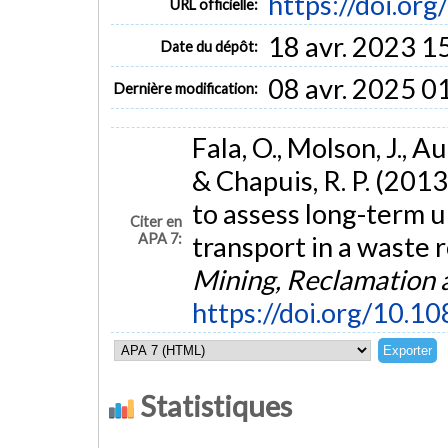
https://doi.o
URL officielle:
18 avr. 2023 1
Date du dépôt:
08 avr. 2025 0
Dernière modification:
Fala, O., Molson, J., A
& Chapuis, R. P. (201
to assess long-term 
Citer en
APA 7:
transport in a waste r
Mining, Reclamation
https://doi.org/10.
Statistiques