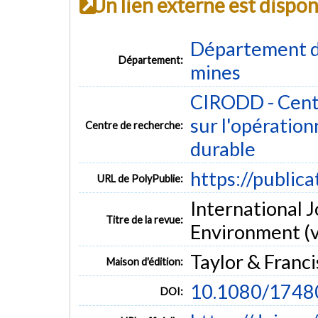
Un lien externe est dispo
Département de
Département:
mines
CIRODD - Centr
sur l'opératio
Centre de recherche:
durable
https://public
URL de PolyPublie:
International 
Titre de la revue:
Environment (vo
Taylor & Franci
Maison d'édition:
10.1080/1748
DOI: