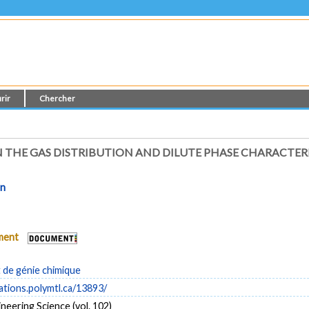
rir
Chercher
N THE GAS DISTRIBUTION AND DILUTE PHASE CHARACTER
on
ument
de génie chimique
cations.polymtl.ca/13893/
neering Science (vol. 102)