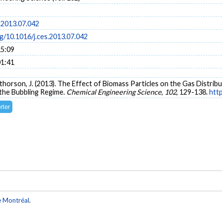
.2013.07.042
rg/10.1016/j.ces.2013.07.042
15:09
01:41
rgthorson, J. (2013). The Effect of Biomass Particles on the Gas Distri
 the Bubbling Regime.
Chemical Engineering Science
,
102
, 129-138.
http
e Montréal
.