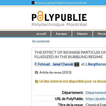
<
Retour au portail Polytechnique Montréal
Accueil
À propos
Déposer
Parcou
Se connecter
THE EFFECT OF BIOMASS PARTICLES O
FLUIDIZED IN THE BUBBLING REGIME
F. Fotovat
,
Jamal Chaouki
et
J. Bergthors
Article de revue (2013)
Un lien externe est disponible pour ce doc
Département:
Département 
URL de PolyPublie:
https://publi
Titre de la revue:
Chemical Engi