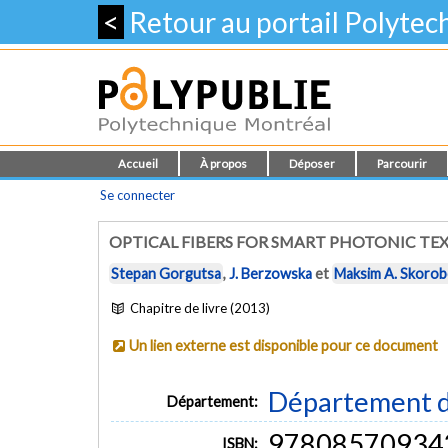
<
Retour au portail Polyte
Accueil
À propos
Déposer
Parcourir
Se connecter
OPTICAL FIBERS FOR SMART PHOTONIC TEX
Stepan Gorgutsa
,
J. Berzowska
et
Maksim A. Skorob
Chapitre de livre (2013)
Un lien externe est disponible pour ce document
Département d
Département:
97808570934
ISBN: