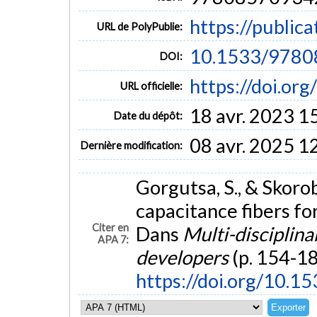
https://public
URL de PolyPublie:
10.1533/9780
DOI:
https://doi.o
URL officielle:
18 avr. 2023 1
Date du dépôt:
08 avr. 2025 1
Dernière modification:
Gorgutsa, S., & Skorob
capacitance fibers for
Citer en
Dans
Multi-disciplina
APA 7:
developers
(p. 154-18
https://doi.org/10.