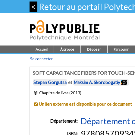
<
Retour au portail Polyte
Accueil
À propos
Déposer
Parcourir
Se connecter
SOFT CAPACITANCE FIBERS FOR TOUCH-SEN
Stepan Gorgutsa
et
Maksim A. Skorobogatiy
Chapitre de livre (2013)
Un lien externe est disponible pour ce document
Département d
Département:
97808570934
ISBN: