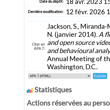
18 avr. 2023 1
Date du dépôt:
12 févr. 2026 
Dernière modification:
Jackson, S., Miranda-Mo
N. (janvier 2014).
A f
and open source video
Citer en
APA 7:
and behavioural anal
Annual Meeting of th
Washington, D.C..
Statistiques
Actions réservées au pers