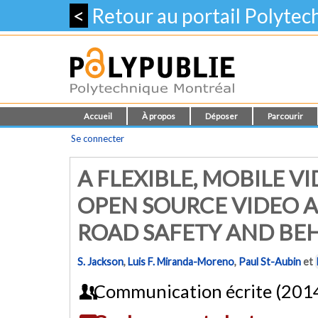
<
Retour au portail Polyte
Accueil
À propos
Déposer
Parcourir
Se connecter
A FLEXIBLE, MOBILE 
OPEN SOURCE VIDEO 
ROAD SAFETY AND BE
S. Jackson
,
Luis F. Miranda-Moreno
,
Paul St-Aubin
et
Communication écrite (201