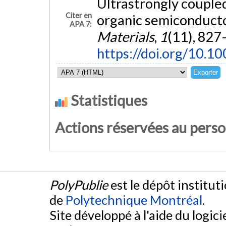
Ultrastrongly coupled
Citer en
organic semiconducto
APA 7:
Materials
,
1
(11), 827
https://doi.org/10.
Statistiques
Actions réservées au pers
PolyPublie
est le dépôt institut
de
Polytechnique Montréal
.
Site développé à l'aide du logicie