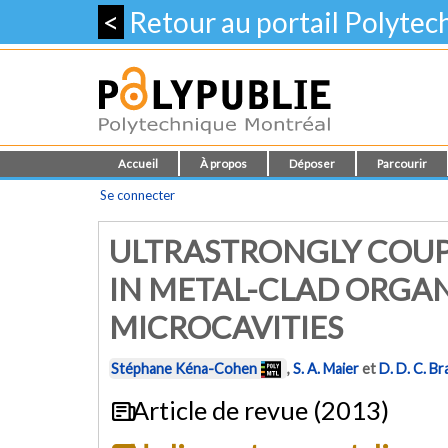
<
Retour au portail Polyte
Accueil
À propos
Déposer
Parcourir
Se connecter
ULTRASTRONGLY COUP
IN METAL-CLAD ORGA
MICROCAVITIES
Stéphane Kéna-Cohen
,
S. A. Maier
et
D. D. C. Br
Article de revue (2013)