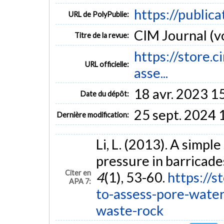
https://public
URL de PolyPublie:
CIM Journal (vol
Titre de la revue:
https://store.c
URL officielle:
asse...
18 avr. 2023 1
Date du dépôt:
25 sept. 2024 
Dernière modification:
Li, L. (2013). A simpl
pressure in barricad
Citer en
4
(1), 53-60.
https://s
APA 7:
to-assess-pore-water
waste-rock