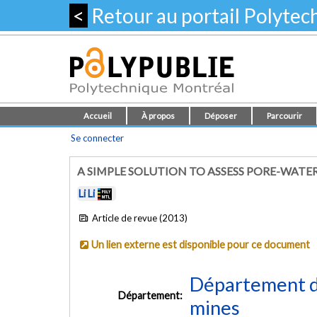
<
Retour au portail Polyte
Accueil
À propos
Déposer
Parcourir
Se connecter
A SIMPLE SOLUTION TO ASSESS PORE-WATE
Li Li
Article de revue (2013)
Un lien externe est disponible pour ce document
Département de
Département:
mines