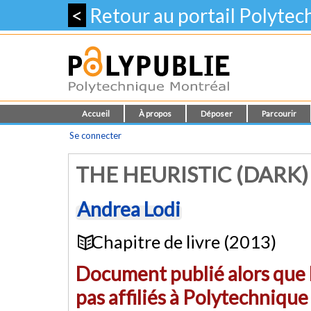
<
Retour au portail Polyte
Accueil
À propos
Déposer
Parcourir
Se connecter
THE HEURISTIC (DARK)
Andrea Lodi
Chapitre de livre (2013)
Document publié alors que l
pas affiliés à Polytechniqu