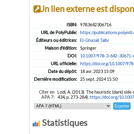
Un lien externe est dispo
ISBN:
9783642306716
URL de PolyPublie:
https://publications.polymtl
Éditeurs ou éditrices:
El-Ghazali Talbi
Maison d'édition:
Springer
DOI:
10.1007/978-3-642-30671-
URL officielle:
https://doi.org/10.1007/97
Date du dépôt:
18 avr. 2023 15:09
Dernière modification:
25 sept. 2024 15:50
Citer en
Lodi, A. (2013). The heuristic (dark) side 
APA 7:
434, p. 273-284).
https://doi.org/10.10
Statistiques