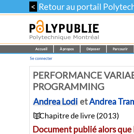
<
Retour au portail Polyte
Accueil
À propos
Déposer
Parcourir
Se connecter
PERFORMANCE VARIABI
PROGRAMMING
Andrea Lodi
et
Andrea Tra
Chapitre de livre (2013)
Document publié alors que l