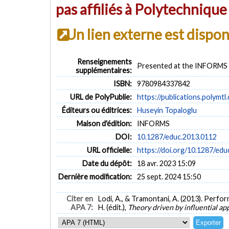
pas affiliés à Polytechniqu
Un lien externe est dispo
Renseignements
Presented at the INFORMS 
supplémentaires:
ISBN:
9780984337842
URL de PolyPublie:
https://publications.polymtl
Éditeurs ou éditrices:
Huseyin Topaloglu
Maison d'édition:
INFORMS
DOI:
10.1287/educ.2013.0112
URL officielle:
https://doi.org/10.1287/ed
Date du dépôt:
18 avr. 2023 15:09
Dernière modification:
25 sept. 2024 15:50
Citer en
Lodi, A., & Tramontani, A. (2013). Perfo
APA 7:
H. (édit.),
Theory driven by influential app