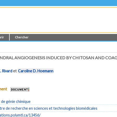
rir
Chercher
ONDRAL ANGIOGENESIS INDUCED BY CHITOSAN AND COAG
E. Rivard
et
Caroline D. Hoemann
ument
de génie chimique
re de recherche en sciences et technologies biomédicales
cations.polymtl.ca/13456/