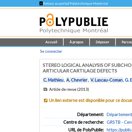
<
Retour au portail Polytechnique Montréal
Accueil
À propos
Déposer
Parcou
Se connecter
STEREO LOGICAL ANALYSIS OF SUBCH
ARTICULAR CARTILAGE DEFECTS
C. Mathieu
,
A. Chevrier
,
V. Lascau-Coman
,
G. 
Article de revue (2013)
Un lien externe est disponible pour ce doc
Département:
Département 
Centre de recherche:
GRSTB - Cent
URL de PolyPublie:
https://publi