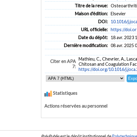
Titre de la revue:
Osteoarthritis
Maison d'édition:
Elsevier
DOI:
10.1016/j.joc
URL officielle:
https://doi.o
Date du dépôt:
18 avr. 2023 
Dernière modification:
08 avr. 2025 
Mathieu, C., Chevrier, A., Las
Citer en APA
Chitosan and Coagulation Fact
7:
https://doi.org/10.1016/j.joca
Statistiques
Actions réservées au personnel
PolyPublie
est le dépôt institutionnel de
Polytechniqu