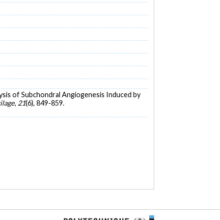
nalysis of Subchondral Angiogenesis Induced by
ilage
,
21
(6), 849-859.