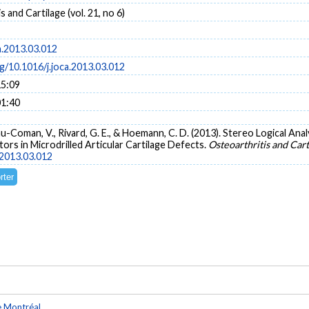
 and Cartilage (vol. 21, no 6)
a.2013.03.012
rg/10.1016/j.joca.2013.03.012
15:09
01:40
cau-Coman, V., Rivard, G. E., & Hoemann, C. D. (2013). Stereo Logical A
ors in Microdrilled Articular Cartilage Defects.
Osteoarthritis and Cart
.2013.03.012
e Montréal
.