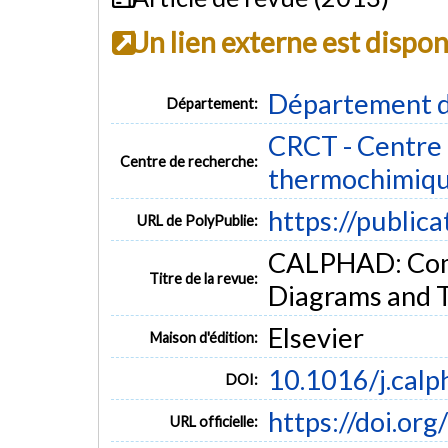
Un lien externe est dispo
Département d
Département:
CRCT - Centre 
Centre de recherche:
thermochimiq
https://public
URL de PolyPublie:
CALPHAD: Comp
Titre de la revue:
Diagrams and T
Elsevier
Maison d'édition:
10.1016/j.cal
DOI:
https://doi.or
URL officielle: