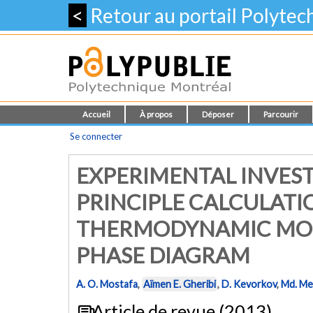
<
Retour au portail Polyte
Accueil
À propos
Déposer
Parcourir
Se connecter
EXPERIMENTAL INVEST
PRINCIPLE CALCULAT
THERMODYNAMIC MOD
PHASE DIAGRAM
A. O. Mostafa
,
Aïmen E. Gheribi
,
D. Kevorkov
,
Md. Me
Article de revue (2013)