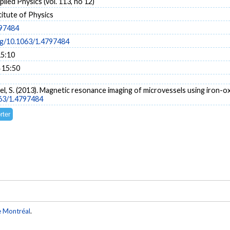
lied Physics (vol. 113, no 12)
itute of Physics
797484
org/10.1063/1.4797484
15:10
 15:50
rtel, S. (2013). Magnetic resonance imaging of microvessels using iron-o
063/1.4797484
e Montréal
.