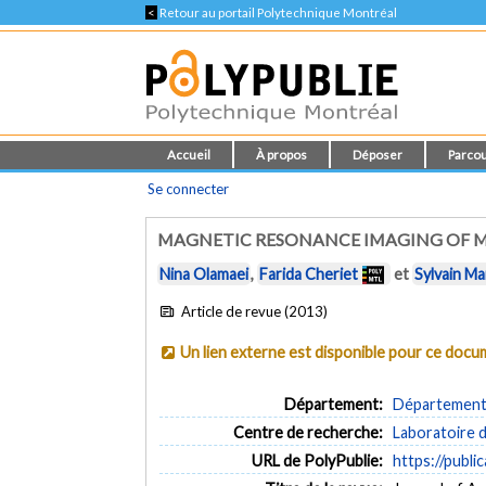
<
Retour au portail Polytechnique Montréal
Accueil
À propos
Déposer
Parcou
Se connecter
MAGNETIC RESONANCE IMAGING OF M
Nina Olamaei
,
Farida Cheriet
et
Sylvain Ma
Article de revue (2013)
Un lien externe est disponible pour ce doc
Département:
Département d
Centre de recherche:
Laboratoire 
URL de PolyPublie:
https://publi