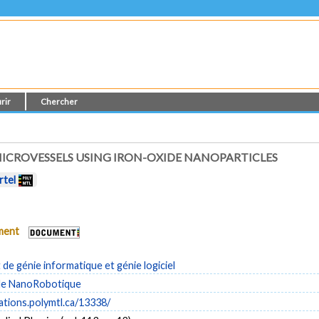
rir
Chercher
ICROVESSELS USING IRON-OXIDE NANOPARTICLES
rtel
ument
e génie informatique et génie logiciel
de NanoRobotique
cations.polymtl.ca/13338/