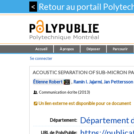
<
Retour au portail Polyte
Accueil
À propos
Déposer
Parcourir
Se connecter
ACOUSTIC SEPARATION OF SUB-MICRON PAR
Étienne Robert
,
Ramin I. Jajarmi
,
Jan Pettersson
Communication écrite (2013)
Un lien externe est disponible pour ce document
Département d
Département:
https://public
URL de PolyPublie: