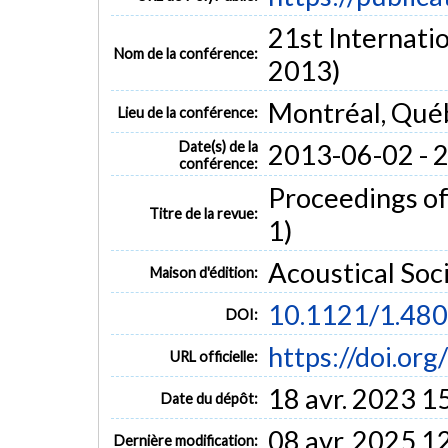
21st Internati
Nom de la conférence:
2013)
Montréal, Qué
Lieu de la conférence:
Date(s) de la
2013-06-02 - 
conférence:
Proceedings of
Titre de la revue:
1)
Acoustical Soc
Maison d'édition:
10.1121/1.48
DOI:
https://doi.or
URL officielle:
18 avr. 2023 1
Date du dépôt:
08 avr. 2025 1
Dernière modification: