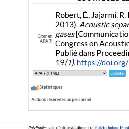
Robert, É., Jajarmi, R. 
2013).
Acoustic separ
gases
[Communication 
Citer en
APA 7:
Congress on Acoustic
Publié dans Proceedi
19
(1)
.
https://doi.or
Statistiques
Actions réservées au personnel
PolyPublie
est le dépôt institutionnel de
Polytechnique Mont