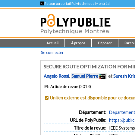
<
Retour au portail Polytechnique Montréal
Accueil
À propos
Déposer
Parcou
Se connecter
SECURE ROUTE OPTIMIZATION FOR M
Angelo Rossi
,
Samuel Pierre
et
Suresh Kri
Article de revue (2013)
Un lien externe est disponible pour ce doc
Département:
Département d
URL de PolyPublie:
https://publi
Titre de la revue:
IEEE Systems J