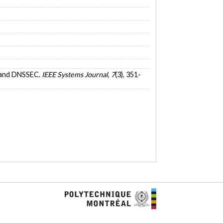
GA and DNSSEC.
IEEE Systems Journal
,
7
(3), 351-