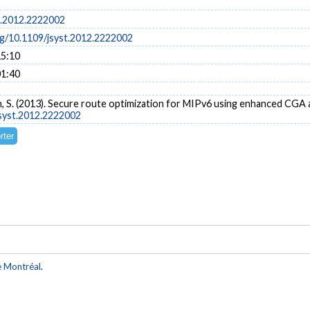
t.2012.2222002
org/10.1109/jsyst.2012.2222002
15:10
01:40
hnan, S. (2013). Secure route optimization for MIPv6 using enhanced C
jsyst.2012.2222002
e Montréal
.