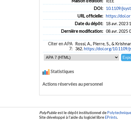
Maison d'édition:
IEEE
DOI:
10.1109/jsys
URL officielle:
https://doi.
Date du dépôt:
18 avr. 2023 
Dernière modification:
08 avr. 2025 
Citer en APA
Rossi, A., Pierre, S., & Kris
7:
362.
https://doi.org/10.1109/
Statistiques
Actions réservées au personnel
PolyPublie
est le dépôt institutionnel de
Polytechniqu
Site développé à l'aide du logiciel libre
EPrints
.