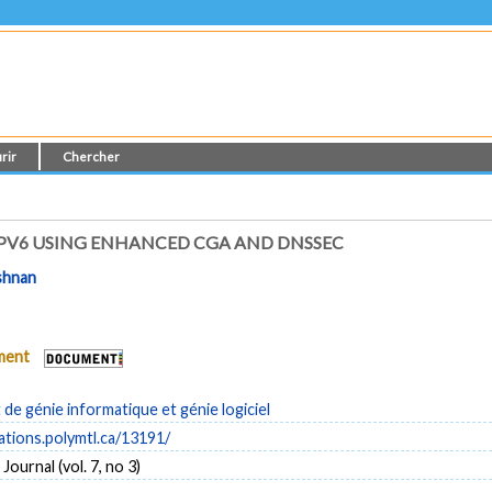
rir
Chercher
IPV6 USING ENHANCED CGA AND DNSSEC
shnan
ument
e génie informatique et génie logiciel
cations.polymtl.ca/13191/
ournal (vol. 7, no 3)