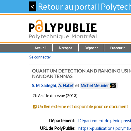
<
Retour au portail Polyte
Accueil
À propos
Déposer
Parcourir
Se connecter
QUANTUM DETECTION AND RANGING USIN
NANOANTENNAS
S. M. Sadeghi
,
A. Hatef
et
Michel Meunier
Article de revue (2013)
Un lien externe est disponible pour ce document
Département:
Département de génie phys
URL de PolyPublie:
https://publications.polymtl