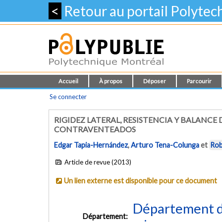
<
Retour au portail Polyte
Accueil
À propos
Déposer
Parcourir
Se connecter
RIGIDEZ LATERAL, RESISTENCIA Y BALANCE
CONTRAVENTEADOS
Edgar Tapia-Hernández
,
Arturo Tena-Colunga
et
Rob
Article de revue (2013)
Un lien externe est disponible pour ce document
Département de
Département: