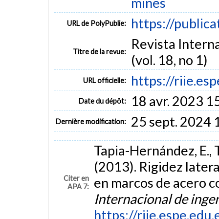
mines
https://public
URL de PolyPublie:
Revista Interna
Titre de la revue:
(vol. 18, no 1)
https://riie.es
URL officielle:
18 avr. 2023 1
Date du dépôt:
25 sept. 2024 
Dernière modification:
Tapia-Hernández, E., 
(2013). Rigidez latera
Citer en
en marcos de acero 
APA 7:
Internacional de inge
https://riie.espe.edu