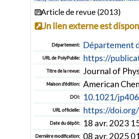
Article de revue (2013)
Un lien externe est dispo
Département d
Département:
https://public
URL de PolyPublie:
Journal of Phys
Titre de la revue:
American Chem
Maison d'édition:
10.1021/jp40
DOI:
https://doi.or
URL officielle:
18 avr. 2023 1
Date du dépôt:
08 avr. 2025 0
Dernière modification: