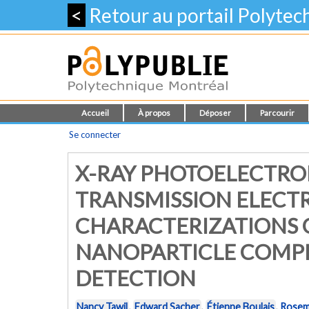
<
Retour au portail Polyte
Accueil
À propos
Déposer
Parcourir
Se connecter
X-RAY PHOTOELECTRO
TRANSMISSION ELECT
CHARACTERIZATIONS 
NANOPARTICLE COMP
DETECTION
Nancy Tawil
,
Edward Sacher
,
Étienne Boulais
,
Rosem