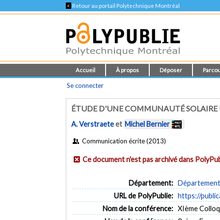
<
Retour au portail Polytechnique Montréal
Accueil
À propos
Déposer
Parcou
Se connecter
ÉTUDE D'UNE COMMUNAUTÉ SOLAIRE U
A. Verstraete
et
Michel Bernier
Communication écrite (2013)
Ce document n'est pas archivé dans PolyPub
Département:
Département 
URL de PolyPublie:
https://publi
Nom de la conférence:
XIème Colloq