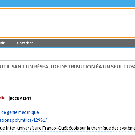
rir
Chercher
TILISANT UN RÉSEAU DE DISTRIBUTION ÈA UN SEUL TUY
lie
de génie mécanique
cations.polymtl.ca/12981/
ue Inter-universitaire Franco-Québécois sur la thermique des systèm