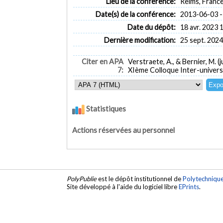
Lieu de la conférence:
Reims, Franc
Date(s) de la conférence:
2013-06-03 -
Date du dépôt:
18 avr. 2023 
Dernière modification:
25 sept. 2024
Citer en APA
Verstraete, A., & Bernier, M. (
7:
XIème Colloque Inter-univers
Statistiques
Actions réservées au personnel
PolyPublie
est le dépôt institutionnel de
Polytechniqu
Site développé à l'aide du logiciel libre
EPrints
.