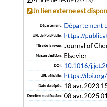
Un lien externe est dispo
Département d
Département:
https://public
URL de PolyPublie:
Journal of Che
Titre de la revue:
Elsevier
Maison d'édition:
10.1016/j.jct.
DOI:
https://doi.org
URL officielle:
18 avr. 2023 1
Date du dépôt:
08 avr. 2025 0
Dernière modification: