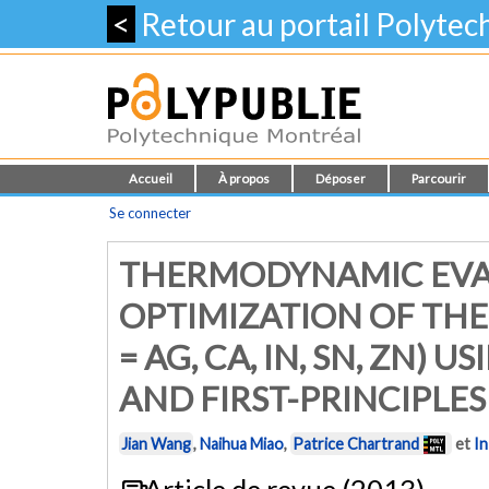
<
Retour au portail Polyte
Accueil
À propos
Déposer
Parcourir
Se connecter
THERMODYNAMIC EVA
OPTIMIZATION OF THE 
= AG, CA, IN, SN, ZN)
AND FIRST-PRINCIPLE
Jian Wang
,
Naihua Miao
,
Patrice Chartrand
et
I
Article de revue (2013)