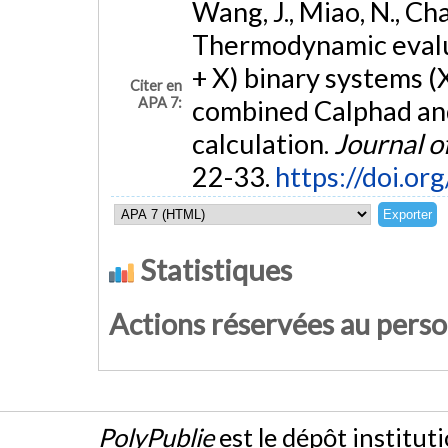
Wang, J., Miao, N., Cha
Thermodynamic evalua
+ X) binary systems (X
Citer en
APA 7:
combined Calphad and
calculation.
Journal 
22-33.
https://doi.or
Statistiques
Actions réservées au pers
PolyPublie
est le dépôt institut