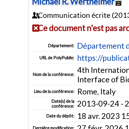
Michael R. Wertheimer
Communication écrite (201
Ce document n'est pas ar
Département d
Département:
https://public
URL de PolyPublie:
4th Internatio
Nom de la conférence:
Interface of B
Rome, Italy
Lieu de la conférence:
Date(s) de la
2013-09-24 - 
conférence:
18 avr. 2023 1
Date du dépôt:
27 févr. 2026 
Dernière modification: