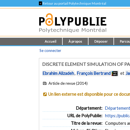
<
Retour au portail Polytechnique Montréal
Accueil
À propos
Déposer
Parcou
Se connecter
DISCRETE ELEMENT SIMULATION OF P
Ebrahim Alizadeh
,
François Bertrand
et
Ja
Article de revue (2014)
Un lien externe est disponible pour ce doc
Département:
Département 
URL de PolyPublie:
https://publi
Titre de la revue:
Computers and