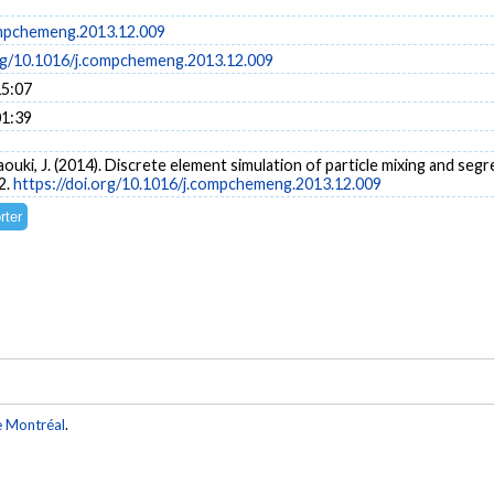
mpchemeng.2013.12.009
org/10.1016/j.compchemeng.2013.12.009
15:07
01:39
haouki, J. (2014). Discrete element simulation of particle mixing and seg
2.
https://doi.org/10.1016/j.compchemeng.2013.12.009
e Montréal
.