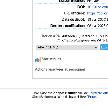
Maison d'édition:
Elsevier
DOI:
10.1016/j.co
URL officielle:
https://doi.
Date du dépôt:
18 avr. 2023 
Dernière modification:
08 avr. 2025 
Citer en APA
Alizadeh, E., Bertrand, F., & C
7:
Chemical Engineering
,
64
, 1-1
Statistiques
Actions réservées au personnel
PolyPublie
est le dépôt institutionnel de
Polytechniqu
Site développé à l'aide du logiciel libre
EPrints
.