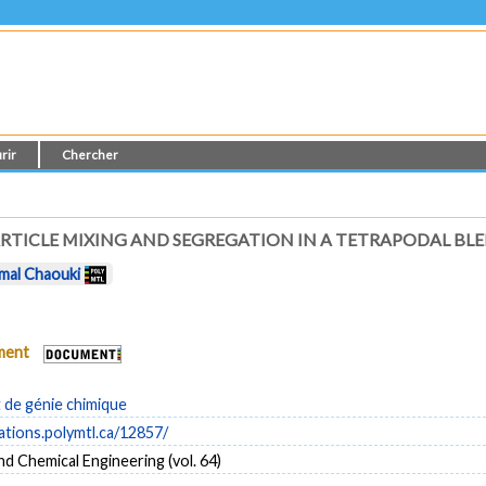
rir
Chercher
ARTICLE MIXING AND SEGREGATION IN A TETRAPODAL BL
mal Chaouki
ument
de génie chimique
cations.polymtl.ca/12857/
 Chemical Engineering (vol. 64)