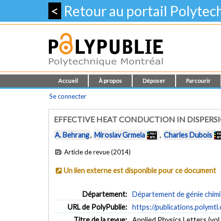
<
Retour au portail Polyte
Accueil
À propos
Déposer
Parcourir
Se connecter
EFFECTIVE HEAT CONDUCTION IN DISPERSI
A. Behrang
,
Miroslav Grmela
,
Charles Dubois
Article de revue (2014)
Un lien externe est disponible pour ce document
Département:
Département de génie chim
URL de PolyPublie:
https://publications.polymtl
Titre de la revue:
Applied Physics Letters (vol.