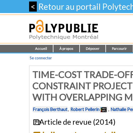
<
Retour au portail Polyte
Accueil
À propos
Déposer
Parcourir
Se connecter
TIME-COST TRADE-OFF
CONSTRAINT PROJECT
WITH OVERLAPPING 
François Berthaut
,
Robert Pellerin
,
Nathalie Pe
Article de revue (2014)