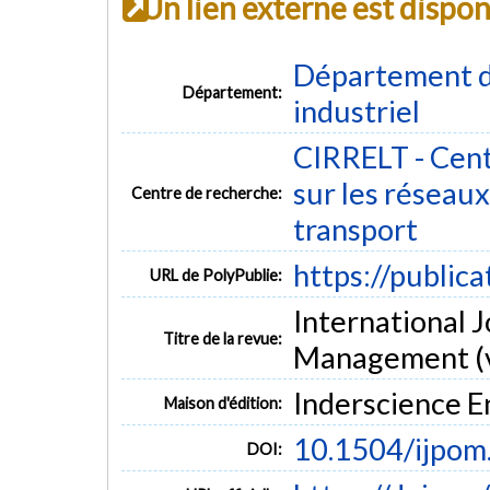
Un lien externe est dispo
Département d
Département:
industriel
CIRRELT - Cent
sur les réseaux 
Centre de recherche:
transport
https://public
URL de PolyPublie:
International J
Titre de la revue:
Management (vo
Inderscience E
Maison d'édition:
10.1504/ijpo
DOI: