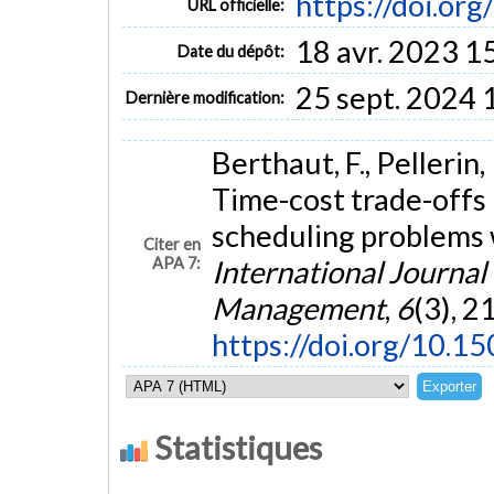
https://doi.or
URL officielle:
18 avr. 2023 1
Date du dépôt:
25 sept. 2024 
Dernière modification:
Berthaut, F., Pellerin, 
Time-cost trade-offs 
scheduling problems 
Citer en
APA 7:
International Journal
Management
,
6
(3), 2
https://doi.org/10.
Statistiques