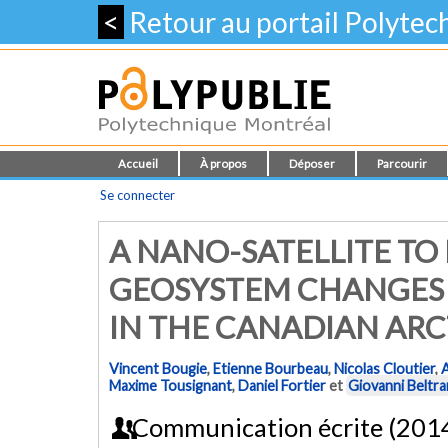
<
Retour au portail Polyte
Accueil
À propos
Déposer
Parcourir
Se connecter
A NANO-SATELLITE TO
GEOSYSTEM CHANGES 
IN THE CANADIAN ARC
Vincent Bougie
,
Etienne Bourbeau
,
Nicolas Cloutier
,
Maxime Tousignant
,
Daniel Fortier
et
Giovanni Beltr
Communication écrite (201