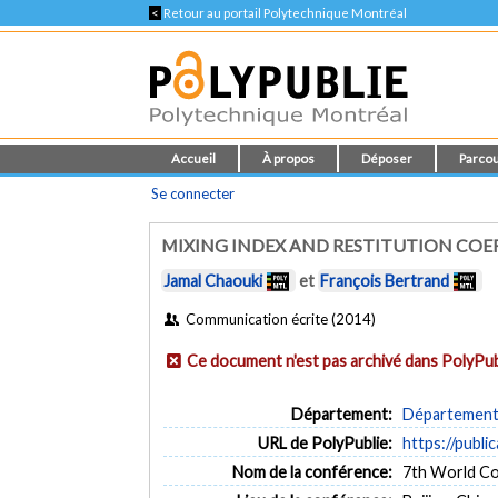
<
Retour au portail Polytechnique Montréal
Accueil
À propos
Déposer
Parcou
Se connecter
MIXING INDEX AND RESTITUTION CO
Jamal Chaouki
et
François Bertrand
Communication écrite (2014)
Ce document n'est pas archivé dans PolyPub
Département:
Département 
URL de PolyPublie:
https://publi
Nom de la conférence:
7th World Co