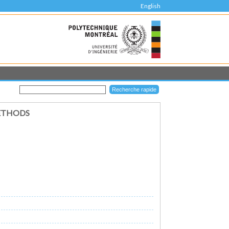
English
METHODS