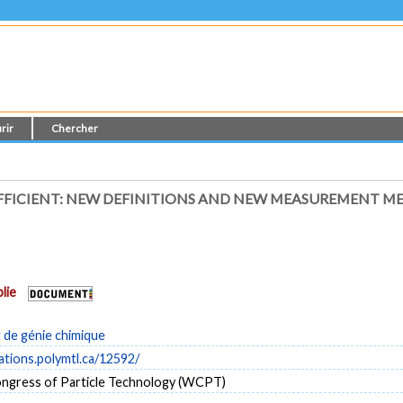
rir
Chercher
EFFICIENT: NEW DEFINITIONS AND NEW MEASUREMENT 
lie
de génie chimique
cations.polymtl.ca/12592/
ngress of Particle Technology (WCPT)