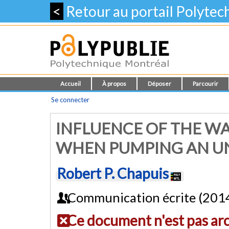
<
Retour au portail Polyte
Accueil
À propos
Déposer
Parcourir
Se connecter
INFLUENCE OF THE WA
WHEN PUMPING AN U
Robert P. Chapuis
Communication écrite (201
Ce document n'est pas ar