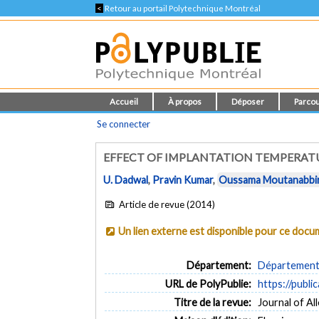
<
Retour au portail Polytechnique Montréal
Accueil
À propos
Déposer
Parcou
Se connecter
EFFECT OF IMPLANTATION TEMPERAT
U. Dadwal
,
Pravin Kumar
,
Oussama Moutanabbi
Article de revue (2014)
Un lien externe est disponible pour ce doc
Département:
Département 
URL de PolyPublie:
https://publi
Titre de la revue:
Journal of Al