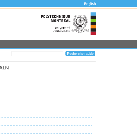
English
 ALN