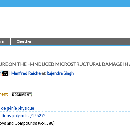
rir
Chercher
URE ON THE H-INDUCED MICROSTRUCTURAL DAMAGE IN
r
,
Manfred Reiche
et
Rajendra Singh
ument
de génie physique
cations.polymtl.ca/12527/
loys and Compounds (vol. 588)