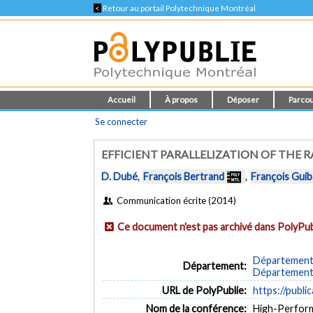
<
Retour au portail Polytechnique Montréal
Accueil
À propos
Déposer
Parcou
Se connecter
EFFICIENT PARALLELIZATION OF THE
D. Dubé
,
François Bertrand
,
François Guib
Communication écrite (2014)
Ce document n'est pas archivé dans PolyPub
Département 
Département:
Département d
URL de PolyPublie:
https://publi
Nom de la conférence:
High-Perfor