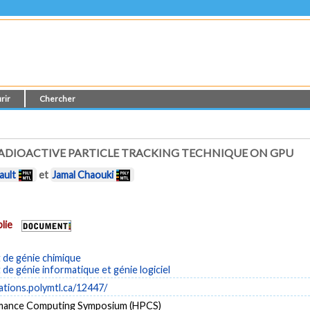
rir
Chercher
 RADIOACTIVE PARTICLE TRACKING TECHNIQUE ON GPU
ault
et
Jamal Chaouki
lie
de génie chimique
e génie informatique et génie logiciel
cations.polymtl.ca/12447/
mance Computing Symposium (HPCS)