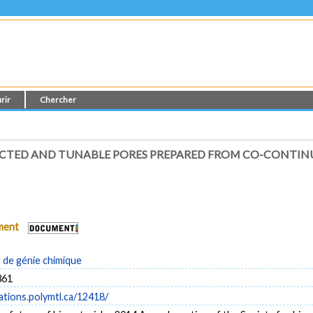
rir
Chercher
CTED AND TUNABLE PORES PREPARED FROM CO-CONTIN
ument
de génie chimique
361
cations.polymtl.ca/12418/