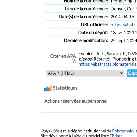
Nom de la conférence:
Pioneering th
Lieu de la conférence:
Denver, Col.,
Date(s) de la conférence:
2014-04-16 -
URL officielle:
https://abstr
Date du dépôt:
18 avr. 2023 
Dernière modification:
25 sept. 2024
Esquirol, A.-L., Sarazin, P., & Vir
Citer en APA
blends
[Résumé]. Pioneering t
7:
https://abstracts.biomateria
Statistiques
Actions réservées au personnel
PolyPublie
est le dépôt institutionnel de
Polytechniqu
Site développé à l'aide du logiciel libre
EPrints
.