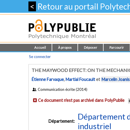
<
Retour au portail Polyte
Accueil
À propos
Déposer
Parcourir
Se connecter
THE MAYWOOD EFFECT: ON THE MECHANICS 
Étienne Farvaque
,
Martial Foucault
et
Marcelin Joanis
Communication écrite (2014)
Ce document n'est pas archivé dans PolyPublie
Département d
Département:
industriel