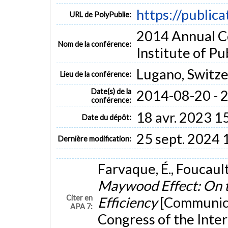
https://public
URL de PolyPublie:
2014 Annual Co
Nom de la conférence:
Institute of Pu
Lugano, Switze
Lieu de la conférence:
Date(s) de la
2014-08-20 - 
conférence:
18 avr. 2023 1
Date du dépôt:
25 sept. 2024 
Dernière modification:
Farvaque, É., Foucault
Maywood Effect: On t
Citer en
Efficiency
[Communica
APA 7:
Congress of the Inter