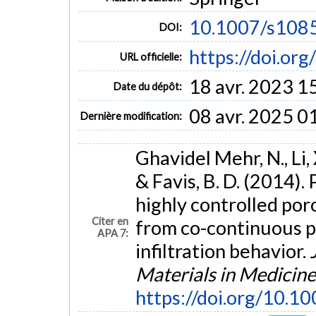
10.1007/s108
DOI:
https://doi.o
URL officielle:
18 avr. 2023 1
Date du dépôt:
08 avr. 2025 0
Dernière modification:
Ghavidel Mehr, N., Li, 
& Favis, B. D. (2014).
highly controlled por
Citer en
from co-continuous p
APA 7:
infiltration behavior.
Materials in Medicine
https://doi.org/10.