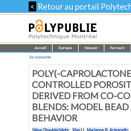
<
Retour au portail Polyte
Accueil
À propos
Déposer
Parcourir
Se connecter
POLY(-CAPROLACTONE
CONTROLLED POROSIT
DERIVED FROM CO-C
BLENDS: MODEL BEAD 
BEHAVIOR
Nima Ghavidel Mehr
,
Xian Li
,
Marianne B. Ariganello
,