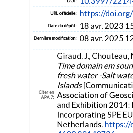
10.3997/2214
DOI:
https://doi.o
URL officielle:
18 avr. 2023 1
Date du dépôt:
08 avr. 2025 1
Dernière modification:
Giraud, J., Chouteau, 
Time domain em soundi
fresh water -Salt wat
Islands
[Communicatio
Citer en
Association of Geosc
APA 7:
and Exhibition 2014: 
Incorporating SPE 
Netherlands.
https:/