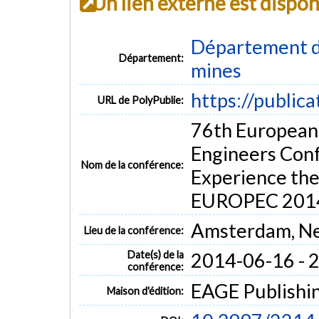
Un lien externe est dispo
Département de
Département:
mines
https://public
URL de PolyPublie:
76th European 
Engineers Conf
Nom de la conférence:
Experience the
EUROPEC 201
Amsterdam, Ne
Lieu de la conférence:
Date(s) de la
2014-06-16 - 
conférence:
EAGE Publishi
Maison d'édition: