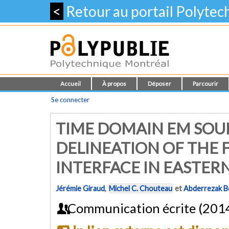
<
Retour au portail Polyte
Accueil
À propos
Déposer
Parcourir
Se connecter
TIME DOMAIN EM SOU
DELINEATION OF THE 
INTERFACE IN EASTER
Jérémie Giraud
,
Michel C. Chouteau
et
Abderrezak 
Communication écrite (201