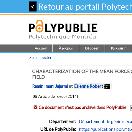
<
Retour au portail Polyte
Accueil
À propos
Déposer
Parcourir
Se connecter
CHARACTERIZATION OF THE MEAN FORCE O
FIELD
Ramin Imani Jajarmi
et
Étienne Robert
Article de revue (2014)
Ce document n'est pas archivé dans PolyPublie
Département:
Département de génie méca
URL de PolyPublie:
https://publications.polymtl