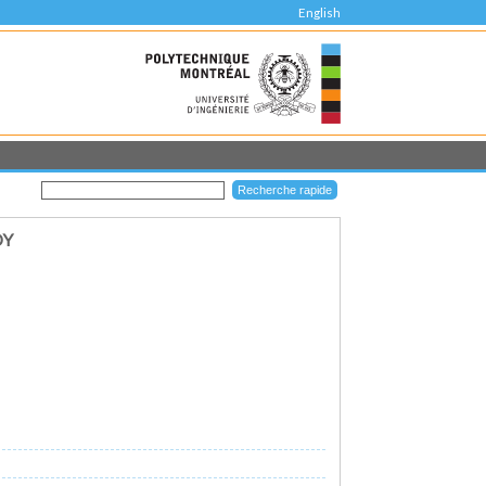
English
DY