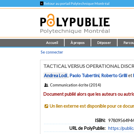
<
Retour au portail Polytechnique Montréal
Accueil
À propos
Déposer
Parcou
Se connecter
TACTICAL VERSUS OPERATIONAL DISCR
Andrea Lodi
,
Paolo Tubertini
,
Roberto Grilli
et
Communication écrite (2014)
Document publié alors que les auteurs ou autric
Un lien externe est disponible pour ce doc
ISBN:
9780956494
URL de PolyPublie:
https://publi