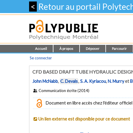
<
Retour au portail Polyte
Accueil
À propos
Déposer
Parcourir
Se connecter
CFD BASED DRAFT TUBE HYDRAULIC DESIG
John McNabb
,
C. Devals
,
S. A. Kyriacou
,
N. Murry
et
B
Communication écrite (2014)
Document en libre accès chez l'éditeur officiel
Un lien externe est disponible pour ce document