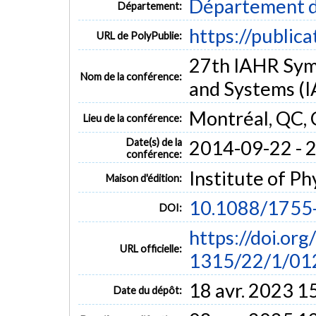
Département d
Département:
https://public
URL de PolyPublie:
27th IAHR Sym
Nom de la conférence:
and Systems (
Montréal, QC,
Lieu de la conférence:
Date(s) de la
2014-09-22 - 
conférence:
Institute of Ph
Maison d'édition:
10.1088/1755
DOI:
https://doi.or
URL officielle:
1315/22/1/01
18 avr. 2023 1
Date du dépôt: