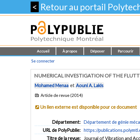
<
Retour au portail Polyte
Accueil
À propos
Déposer
Parcourir
Se connecter
NUMERICAL INVESTIGATION OF THE FLUTTE
Mohamed Menaa
et
Aouni A. Lakis
Article de revue (2014)
Un lien externe est disponible pour ce document
Département:
Département de génie méca
URL de PolyPublie:
https://publications.polymtl
Titre de la revue:
Journal of Vibration and Acou