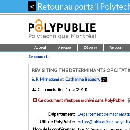
<
Retour au portail Polyte
Accueil
À propos
Déposer
Parcourir
Se connecter
REVISITING THE DETERMINANTS OF CITATI
S. R. Mirnezami
et
Catherine Beaudry
Communication écrite (2014)
Ce document n'est pas archivé dans PolyPublie
Département:
Département de mathématiqu
URL de PolyPublie:
https://publications.polymtl
Nom de la conférence:
ISPIM Americas Innovation