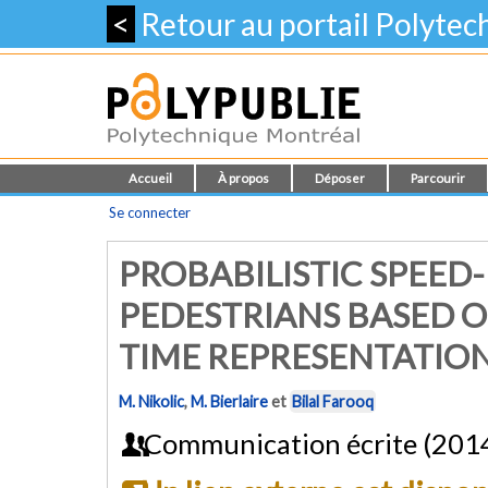
<
Retour au portail Polyte
Accueil
À propos
Déposer
Parcourir
Se connecter
PROBABILISTIC SPEED
PEDESTRIANS BASED O
TIME REPRESENTATIO
M. Nikolic
,
M. Bierlaire
et
Bilal Farooq
Communication écrite (201