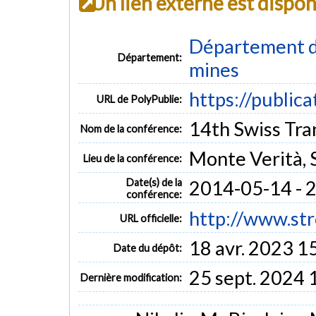
Un lien externe est dispo
Département de
Département:
mines
https://public
URL de PolyPublie:
14th Swiss Tr
Nom de la conférence:
Monte Verità, 
Lieu de la conférence:
Date(s) de la
2014-05-14 - 
conférence:
http://www.str
URL officielle:
18 avr. 2023 1
Date du dépôt:
25 sept. 2024 
Dernière modification: