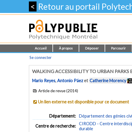
<
Retour au portail Polyte
Accueil
À propos
Déposer
Parcourir
Se connecter
WALKING ACCESSIBILITY TO URBAN PARKS 
Mario Reyes
,
Antonio Páez
et
Catherine Morency
Article de revue (2014)
Un lien externe est disponible pour ce document
Département:
Département des génies civi
CIRODD - Centre interdiscip
Centre de recherche:
durable