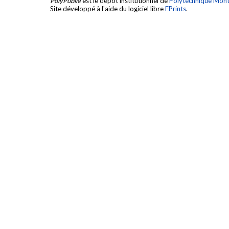
PolyPublie
est le dépôt institutionnel de
Polytechnique Mont
Site développé à l'aide du logiciel libre
EPrints
.