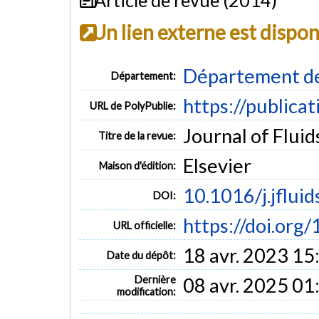
Un lien externe est dispo
Département de
Département:
https://publica
URL de PolyPublie:
Journal of Fluid
Titre de la revue:
Elsevier
Maison d'édition:
10.1016/j.jflui
DOI:
https://doi.org/
URL officielle:
18 avr. 2023 15
Date du dépôt:
Dernière
08 avr. 2025 01
modification: