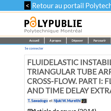
<
Retour au portail Polyte
Accueil
À propos
Déposer
Parcourir
Se connecter
FLUIDELASTIC INSTABI
TRIANGULAR TUBE AR
CROSS-FLOW. PART I:
AND TIME DELAY EXT
T. Sawadogo
et
Njuki W. Mureithi
Article de revue (2014)