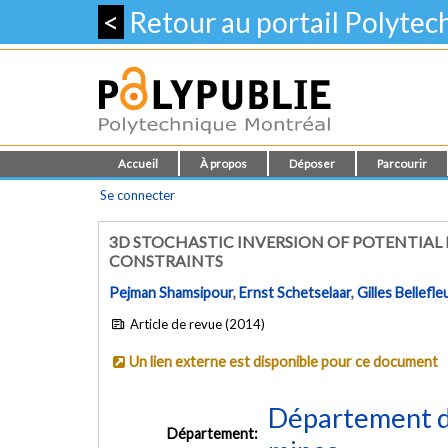
<
Retour au portail Polyte
Accueil
À propos
Déposer
Parcourir
Se connecter
3D STOCHASTIC INVERSION OF POTENTIAL
CONSTRAINTS
Pejman Shamsipour
,
Ernst Schetselaar
,
Gilles Bellefle
Article de revue (2014)
Un lien externe est disponible pour ce document
Département de
Département: