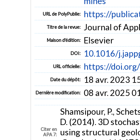
mines
https://public
URL de PolyPublie:
Journal of Appl
Titre de la revue:
Elsevier
Maison d'édition:
10.1016/j.jap
DOI:
https://doi.or
URL officielle:
18 avr. 2023 1
Date du dépôt:
08 avr. 2025 0
Dernière modification:
Shamsipour, P., Schetse
D. (2014). 3D stochast
Citer en
using structural geol
APA 7: