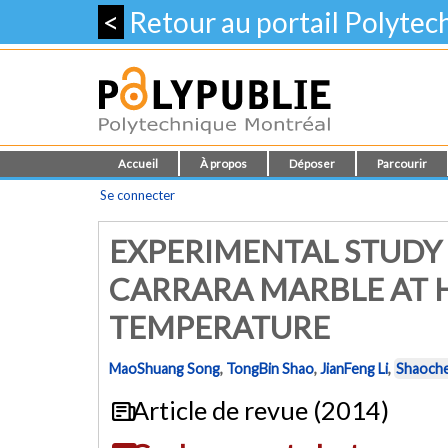
<
Retour au portail Polyte
Accueil
À propos
Déposer
Parcourir
Se connecter
EXPERIMENTAL STUDY
CARRARA MARBLE AT 
TEMPERATURE
MaoShuang Song
,
TongBin Shao
,
JianFeng Li
,
Shaoche
Article de revue (2014)