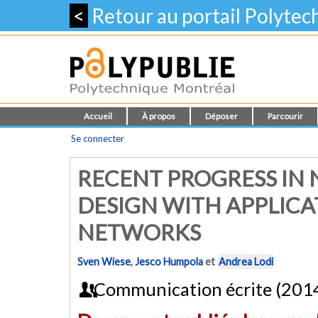
<
Retour au portail Polyte
Accueil
À propos
Déposer
Parcourir
Se connecter
RECENT PROGRESS IN
DESIGN WITH APPLICA
NETWORKS
Sven Wiese
,
Jesco Humpola
et
Andrea Lodi
Communication écrite (201