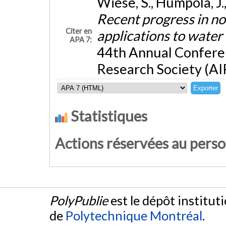
Wiese, S., Humpola, J.
Recent progress in no
Citer en
applications to wate
APA 7:
44th Annual Conferen
Research Society (AIR
Statistiques
Actions réservées au pers
PolyPublie
est le dépôt institut
de
Polytechnique Montréal
.