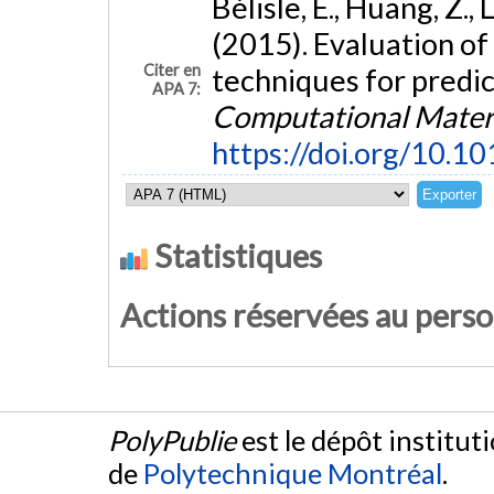
Bélisle, È., Huang, Z., 
(2015). Evaluation of
Citer en
techniques for predic
APA 7:
Computational Materi
https://doi.org/10.1
Statistiques
Actions réservées au pers
PolyPublie
est le dépôt institut
de
Polytechnique Montréal
.