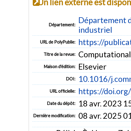
Un lien externe est dispo
Département d
Département:
industriel
https://public
URL de PolyPublie:
Computational M
Titre de la revue:
Elsevier
Maison d'édition:
10.1016/j.com
DOI:
https://doi.or
URL officielle:
18 avr. 2023 1
Date du dépôt:
08 avr. 2025 0
Dernière modification: