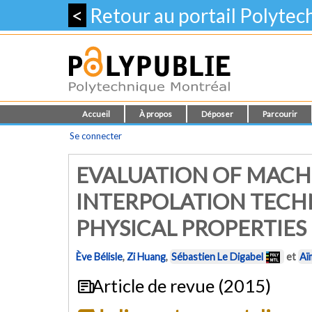
<
Retour au portail Polyte
Accueil
À propos
Déposer
Parcourir
Se connecter
EVALUATION OF MACH
INTERPOLATION TECH
PHYSICAL PROPERTIES
Ève Bélisle
,
Zi Huang
,
Sébastien Le Digabel
et
Aï
Article de revue (2015)