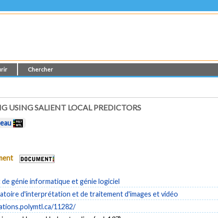
rir
Chercher
G USING SALIENT LOCAL PREDICTORS
deau
ument
e génie informatique et génie logiciel
atoire d'interprétation et de traitement d'images et vidéo
cations.polymtl.ca/11282/