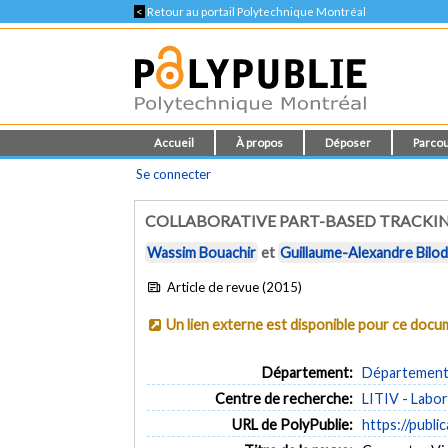
<
Retour au portail Polytechnique Montréal
Accueil
À propos
Déposer
Parcou
Se connecter
COLLABORATIVE PART-BASED TRACKIN
Wassim Bouachir
et
Guillaume-Alexandre Bilo
Article de revue (2015)
Un lien externe est disponible pour ce doc
Département:
Département d
Centre de recherche:
LITIV - Labor
URL de PolyPublie:
https://publi