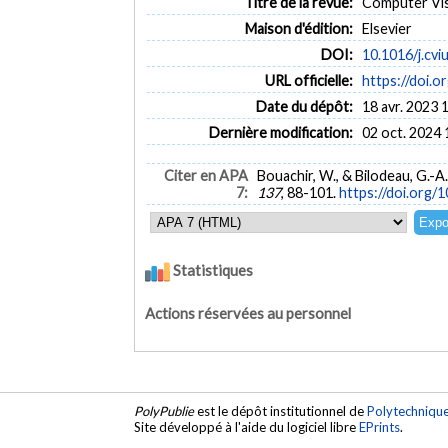
Titre de la revue:
Computer Vis
Maison d'édition:
Elsevier
DOI:
10.1016/j.cvi
URL officielle:
https://doi.o
Date du dépôt:
18 avr. 2023 
Dernière modification:
02 oct. 2024 
Citer en APA
Bouachir, W., & Bilodeau, G.-A.
7:
137
, 88-101.
https://doi.org/1
Statistiques
Actions réservées au personnel
PolyPublie
est le dépôt institutionnel de
Polytechniqu
Site développé à l'aide du logiciel libre
EPrints
.