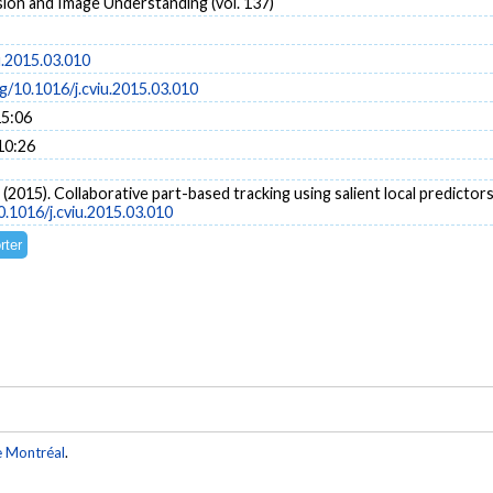
ion and Image Understanding (vol. 137)
u.2015.03.010
rg/10.1016/j.cviu.2015.03.010
15:06
10:26
 (2015). Collaborative part-based tracking using salient local predictor
0.1016/j.cviu.2015.03.010
e Montréal
.