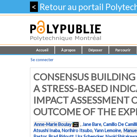
<
Retour au portail Polyte
Accueil
À propos
Déposer
Parcourir
Se connecter
CONSENSUS BUILDING
A STRESS-BASED INDI
IMPACT ASSESSMENT 
OUTCOME OF THE EX
Anne-Marie Boulay
,
Jane Bare
,
Camillo De Camill
Atsushi Inaba
,
Norihiro Itsubo
,
Yann Lemoine
,
Manuel
Pastor
,
Brad Ridoutt
,
Urs Schencker
,
Naoki Shirakawa