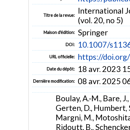
International 
Titre de la revue:
(vol. 20, no 5)
Springer
Maison d'édition:
10.1007/s113
DOI:
https://doi.o
URL officielle:
18 avr. 2023 1
Date du dépôt:
08 avr. 2025 0
Dernière modification:
Boulay, A.-M., Bare, J., 
Gerten, D., Humbert, S.
Margni, M., Motoshita,
Ridoutt, B., Schencker,