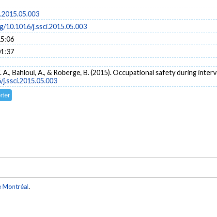
i.2015.05.003
rg/10.1016/j.ssci.2015.05.003
15:06
01:37
. A., Bahloul, A., & Roberge, B. (2015). Occupational safety during inte
/j.ssci.2015.05.003
e Montréal
.