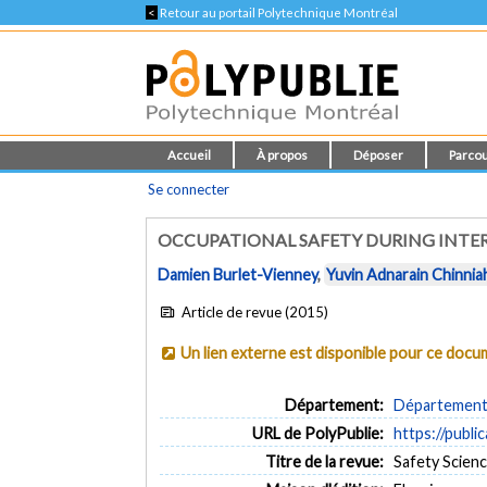
<
Retour au portail Polytechnique Montréal
Accueil
À propos
Déposer
Parcou
Se connecter
OCCUPATIONAL SAFETY DURING INTER
Damien Burlet-Vienney
,
Yuvin Adnarain Chinnia
Article de revue (2015)
Un lien externe est disponible pour ce doc
Département:
Département 
URL de PolyPublie:
https://publi
Titre de la revue:
Safety Science