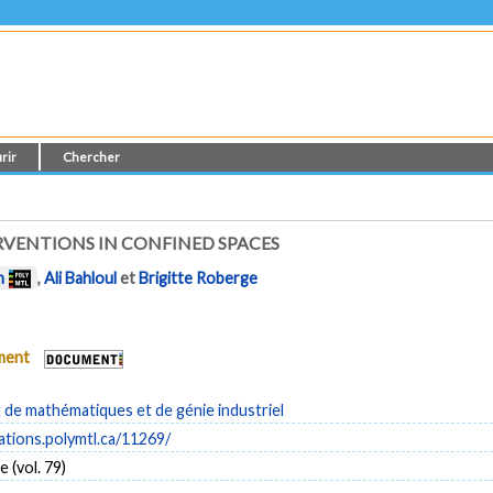
rir
Chercher
VENTIONS IN CONFINED SPACES
h
,
Ali Bahloul
et
Brigitte Roberge
ument
de mathématiques et de génie industriel
cations.polymtl.ca/11269/
 (vol. 79)